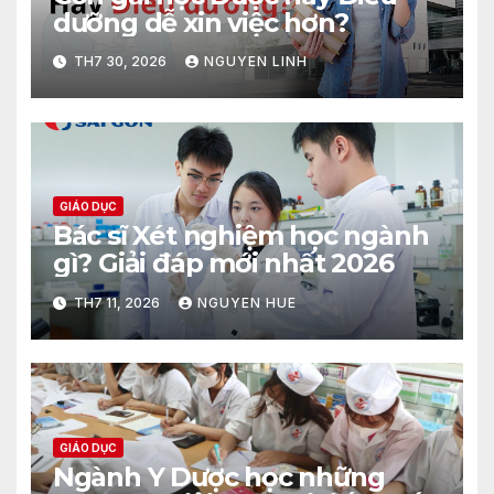
dưỡng dễ xin việc hơn?
TH7 30, 2026
NGUYEN LINH
GIÁO DỤC
Bác sĩ Xét nghiệm học ngành
gì? Giải đáp mới nhất 2026
TH7 11, 2026
NGUYEN HUE
GIÁO DỤC
Ngành Y Dược học những