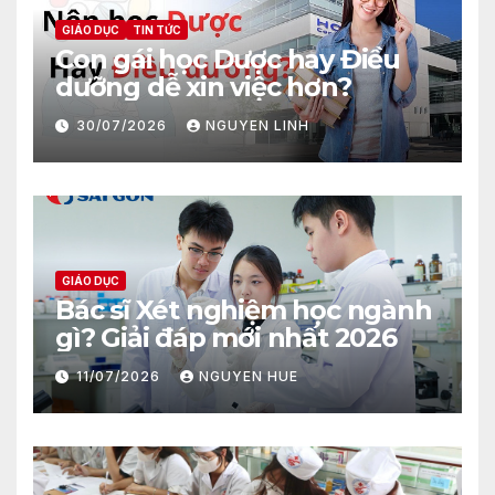
GIÁO DỤC
TIN TỨC
Con gái học Dược hay Điều
dưỡng dễ xin việc hơn?
30/07/2026
NGUYEN LINH
GIÁO DỤC
Bác sĩ Xét nghiệm học ngành
gì? Giải đáp mới nhất 2026
11/07/2026
NGUYEN HUE