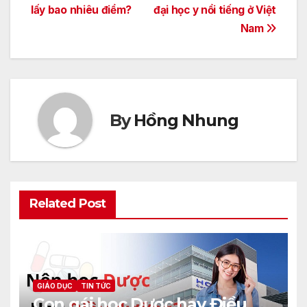
lấy bao nhiêu điểm?
đại học y nổi tiếng ở Việt
hướng
Nam
bài
viết
By
Hồng Nhung
Related Post
GIÁO DỤC
TIN TỨC
Con gái học Dược hay Điều