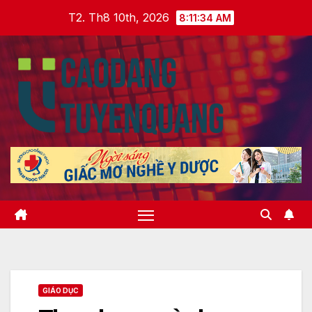
Skip
T2. Th8 10th, 2026
8:11:35 AM
to
content
GIÁO DỤC