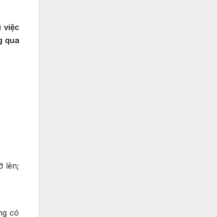
 việc
g qua
 lên;
ng có