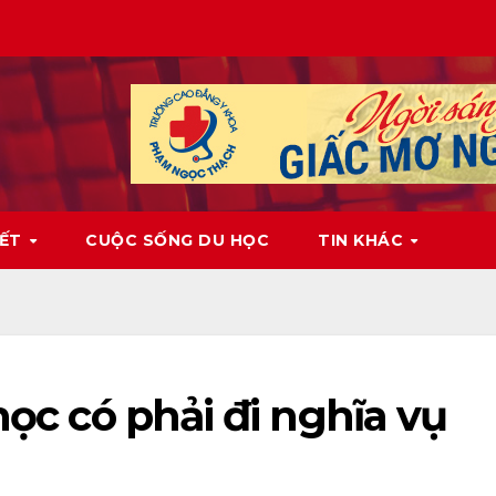
IẾT
CUỘC SỐNG DU HỌC
TIN KHÁC
học có phải đi nghĩa vụ