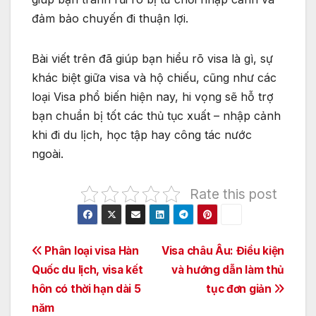
đảm bảo chuyến đi thuận lợi.
Bài viết trên đã giúp bạn hiểu rõ visa là gì, sự
khác biệt giữa visa và hộ chiếu, cũng như các
loại Visa phổ biến hiện nay, hi vọng sẽ hỗ trợ
bạn chuẩn bị tốt các thủ tục xuất – nhập cảnh
khi đi du lịch, học tập hay công tác nước
ngoài.
Rate this post
Điều
Phân loại visa Hàn
Visa châu Âu: Điều kiện
Quốc du lịch, visa kết
và hướng dẫn làm thủ
hướng
hôn có thời hạn dài 5
tục đơn giản
bài
năm