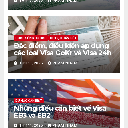
TH11 15, 2025
PHAM NHAM
CUỘC SỐNG DU HỌC
DU HỌC CẦN BIẾT
Đặc điểm, điều kiện áp dụng
các loại Visa GoKr và Visa 24h
TH11 15, 2025
PHAM NHAM
DU HỌC CẦN BIẾT
Những điều cần biết về Visa
EB3 và EB2
TH11 14, 2025
PHAM NHAM