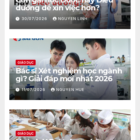
dưỡng dễ xin việc hơn?
30/07/2026
NGUYEN LINH
GIÁO DỤC
Bác sĩ Xét nghiệm học ngành
gì? Giải đáp mới nhất 2026
11/07/2026
NGUYEN HUE
GIÁO DỤC