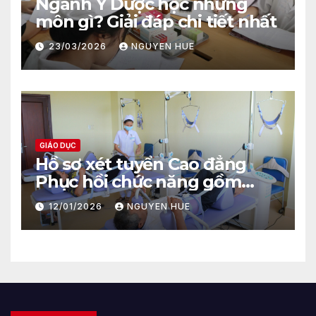
Ngành Y Dược học những
môn gì? Giải đáp chi tiết nhất
23/03/2026
NGUYEN HUE
GIÁO DỤC
Hồ sơ xét tuyển Cao đẳng
Phục hồi chức năng gồm
những gì?
12/01/2026
NGUYEN HUE