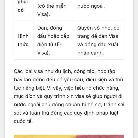
phải
(có thể miễn
nước ngoài.
có
Visa).
Dán, đóng
Quyển sổ nhỏ, có
Hình
dấu hoặc cấp
trang để dán Visa
thức
điện tử (E-
và đóng dấu xuất
Visa).
nhập cảnh.
Các loại visa như du lịch, công tác, học tập
hay lao động đều có yêu cầu, điều kiện và thủ
tục riêng biệt. Vì vậy, việc hiểu rõ chức năng,
mục đích và quy trình xin visa sẽ giúp người đi
nước ngoài chủ động chuẩn bị hồ sơ, tránh sai
sót và tuân thủ đúng các quy định pháp luật
quốc tế.