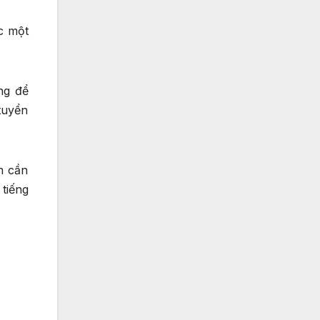
c một
ng để
tuyển
m cần
tiếng