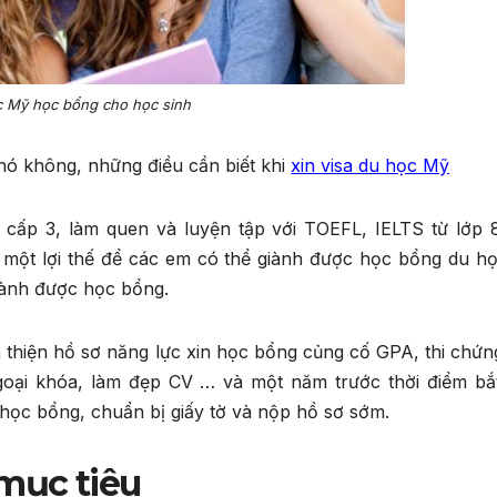
 Mỹ học bổng cho học sinh
hó không, những điều cần biết khi
xin visa du học Mỹ
 cấp 3, làm quen và luyện tập với TOEFL, IELTS từ lớp 8
là một lợi thế để các em có thể giành được học bổng du h
 dành được học bổng.
 thiện hồ sơ năng lực xin học bổng củng cố GPA, thi chứng
ngoại khóa, làm đẹp CV … và một năm trước thời điểm bắ
 học bổng, chuẩn bị giấy tờ và nộp hồ sơ sớm.
 mục tiêu