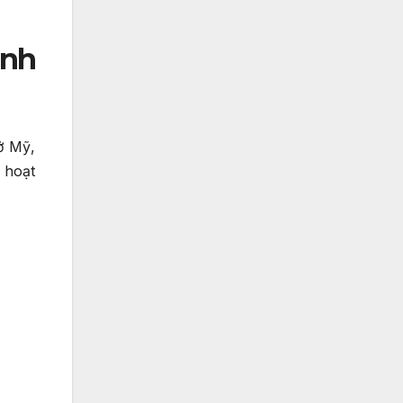
ình
 ở Mỹ,
 hoạt