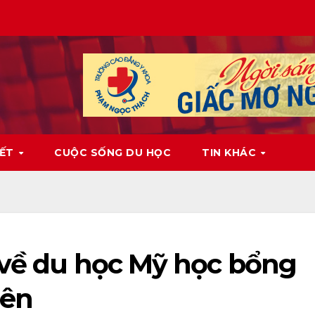
IẾT
CUỘC SỐNG DU HỌC
TIN KHÁC
 về du học Mỹ học bổng
iên