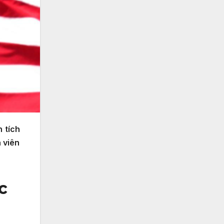
 tích
 viên
c