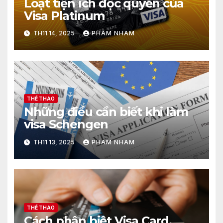
Loạt tiện ích độc quyền của
Visa Platinum
TH11 14, 2025
PHAM NHAM
THỂ THAO
Những điều cần biết khi làm
visa Schengen
TH11 13, 2025
PHAM NHAM
THỂ THAO
Cách phân biệt Visa Card,