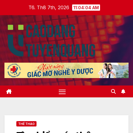
Skip
T6. Th8 7th, 2026
11:04:05 AM
to
content
THỂ THAO