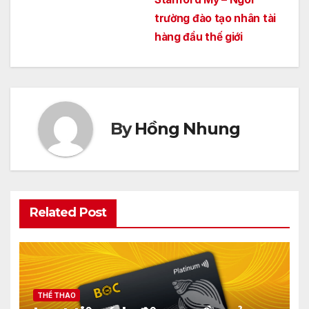
hướng
trường đào tạo nhân tài
bài
hàng đầu thế giới
viết
By
Hồng Nhung
Related Post
THỂ THAO