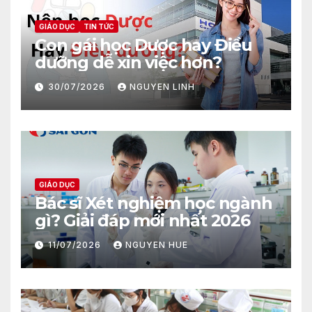
GIÁO DỤC
TIN TỨC
Con gái học Dược hay Điều
dưỡng dễ xin việc hơn?
30/07/2026
NGUYEN LINH
GIÁO DỤC
Bác sĩ Xét nghiệm học ngành
gì? Giải đáp mới nhất 2026
11/07/2026
NGUYEN HUE