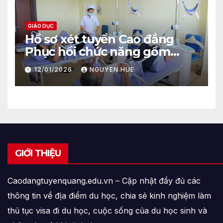
GIÁO DỤC
Hồ sơ xét tuyển Cao đẳng
Phục hồi chức năng gồm
những gì?
12/01/2026
NGUYEN HUE
GIỚI THIỆU
Caodangtuyenquang.edu.vn – Cập nhật đầy đủ các
thông tin về địa điểm du học, chia sẻ kinh nghiệm làm
thủ tục visa đi du học, cuộc sống của du học sinh và