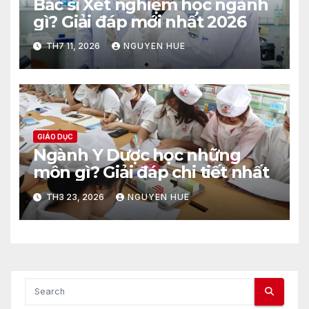
Bác sĩ Xét nghiệm học ngành
gì? Giải đáp mới nhất 2026
TH7 11, 2026
NGUYEN HUE
GIÁO DỤC
Ngành Y Dược học những
môn gì? Giải đáp chi tiết nhất
TH3 23, 2026
NGUYEN HUE