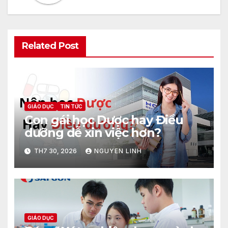
Related Post
GIÁO DỤC
TIN TỨC
Con gái học Dược hay Điều
dưỡng dễ xin việc hơn?
TH7 30, 2026
NGUYEN LINH
GIÁO DỤC