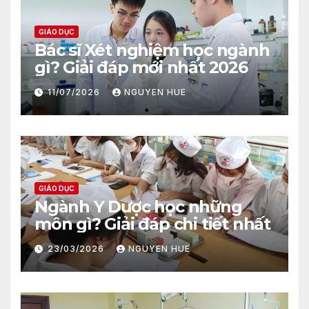
GIÁO DỤC
Bác sĩ Xét nghiệm học ngành
gì? Giải đáp mới nhất 2026
11/07/2026
NGUYEN HUE
GIÁO DỤC
Ngành Y Dược học những
môn gì? Giải đáp chi tiết nhất
23/03/2026
NGUYEN HUE