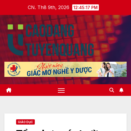
Skip
CN. Th8 9th, 2026
12:45:18 PM
to
content
GIÁO DỤC