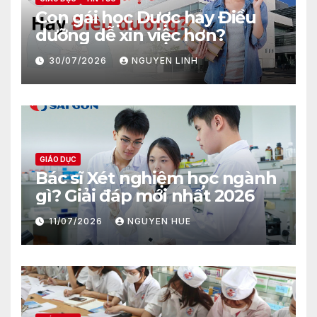
Con gái học Dược hay Điều
dưỡng dễ xin việc hơn?
30/07/2026
NGUYEN LINH
GIÁO DỤC
Bác sĩ Xét nghiệm học ngành
gì? Giải đáp mới nhất 2026
11/07/2026
NGUYEN HUE