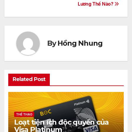
bài
Lương Thế Nào?
viết
By
Hồng Nhung
Related Post
THỂ THAO
Loạt tiện ích độc quyền của
Visa Platinum