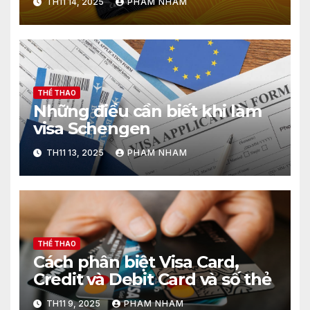
TH11 14, 2025
PHAM NHAM
THỂ THAO
Những điều cần biết khi làm
visa Schengen
TH11 13, 2025
PHAM NHAM
THỂ THAO
Cách phân biệt Visa Card,
Credit và Debit Card và số thẻ
TH11 9, 2025
PHAM NHAM