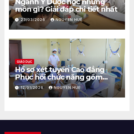
Ngành Y Dược học những
môn gì? Giải đáp chi tiết nhất
23/03/2026
NGUYEN HUE
GIÁO DỤC
Hồ sơ xét tuyển Cao đẳng
Phục hồi chức năng gồm
những gì?
12/01/2026
NGUYEN HUE