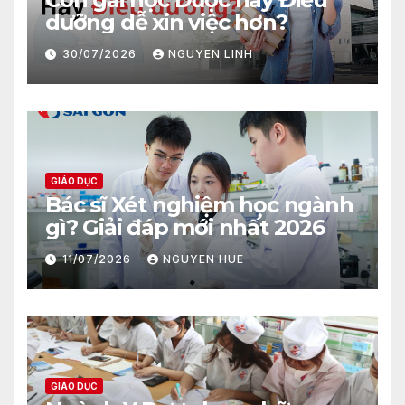
dưỡng dễ xin việc hơn?
30/07/2026
NGUYEN LINH
GIÁO DỤC
Bác sĩ Xét nghiệm học ngành
gì? Giải đáp mới nhất 2026
11/07/2026
NGUYEN HUE
GIÁO DỤC