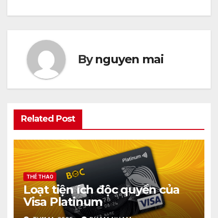
viết
By
nguyen mai
Related Post
THỂ THAO
Loạt tiện ích độc quyền của
Visa Platinum