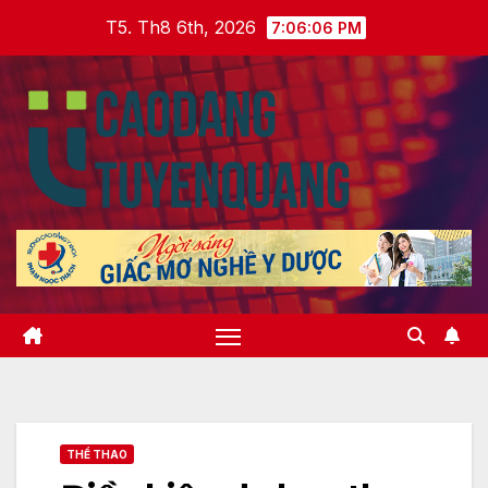
Skip
T5. Th8 6th, 2026
7:06:07 PM
to
content
THỂ THAO