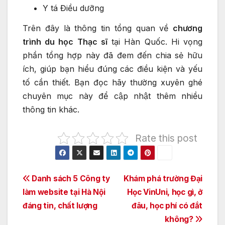
Y tá Điều dưỡng
Trên đây là thông tin tổng quan về
chương
trình du học Thạc sĩ
tại Hàn Quốc. Hi vọng
phần tổng hợp này đã đem đến chia sẻ hữu
ích, giúp bạn hiểu đúng các điều kiện và yếu
tố cần thiết. Bạn đọc hãy thường xuyên ghé
chuyên mục này để cập nhật thêm nhiều
thông tin khác.
Rate this post
Điều
Danh sách 5 Công ty
Khám phá trường Đại
làm website tại Hà Nội
Học VinUni, học gì, ở
hướng
đáng tin, chất lượng
đâu, học phí có đắt
bài
không?