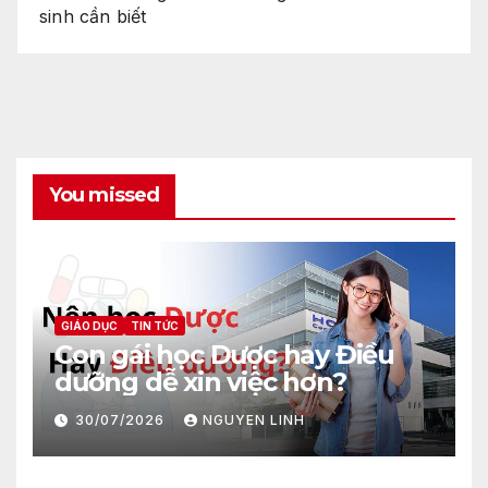
sinh cần biết
You missed
GIÁO DỤC
TIN TỨC
Con gái học Dược hay Điều
dưỡng dễ xin việc hơn?
30/07/2026
NGUYEN LINH