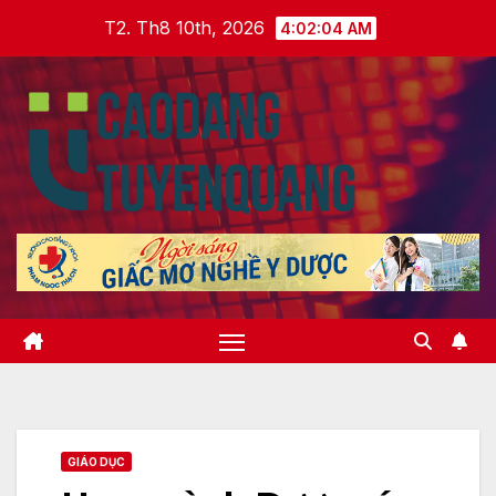
Skip
T2. Th8 10th, 2026
4:02:05 AM
to
content
GIÁO DỤC