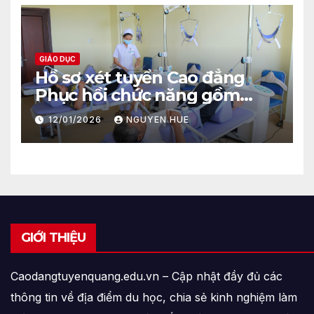
GIÁO DỤC
Hồ sơ xét tuyển Cao đẳng
Phục hồi chức năng gồm
những gì?
12/01/2026
NGUYEN HUE
GIỚI THIỆU
Caodangtuyenquang.edu.vn – Cập nhật đầy đủ các
thông tin về địa điểm du học, chia sẻ kinh nghiệm làm