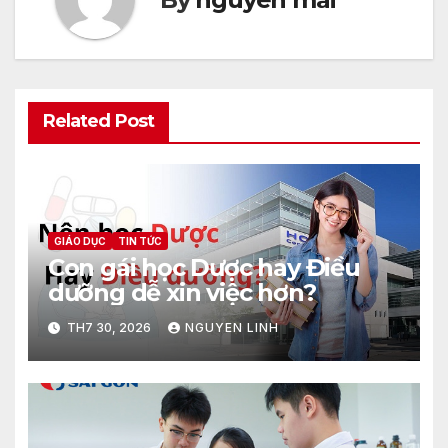
Related Post
GIÁO DỤC
TIN TỨC
Con gái học Dược hay Điều
dưỡng dễ xin việc hơn?
TH7 30, 2026
NGUYEN LINH