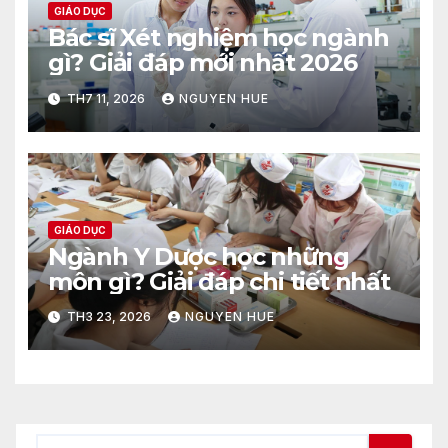
GIÁO DỤC
Bác sĩ Xét nghiệm học ngành
gì? Giải đáp mới nhất 2026
TH7 11, 2026
NGUYEN HUE
GIÁO DỤC
Ngành Y Dược học những
môn gì? Giải đáp chi tiết nhất
TH3 23, 2026
NGUYEN HUE