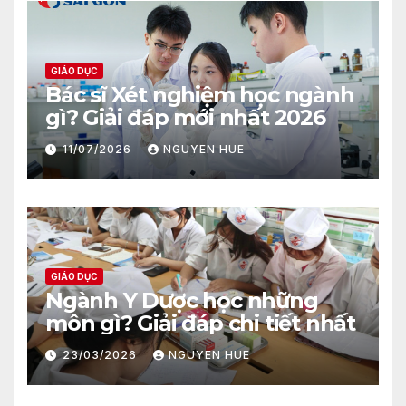
GIÁO DỤC
Bác sĩ Xét nghiệm học ngành
gì? Giải đáp mới nhất 2026
11/07/2026
NGUYEN HUE
GIÁO DỤC
Ngành Y Dược học những
môn gì? Giải đáp chi tiết nhất
23/03/2026
NGUYEN HUE