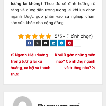
tương lai không?
Theo đó sẽ định hướng rõ
ràng và đúng đắn trong tương lai khi lựa chọn
ngành Dược góp phần vào sự nghiệp chăm
sóc sức khỏe cho cộng đồng.
5/5 - (1 bình chọn)
Điều
Ngành Điều dưỡng
Khối B gồm những môn
trong tương lai xu
nào? Có những ngành
hướng
hướng, cơ hội và thách
và trường nào?
bài
thức
viết
By
nguyen mai